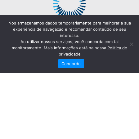
Nós armazenamos dados temporariamente para melhorar a sua
experiência de navegação e recomendar conteúdo de seu
interesse.
Ao utilizar nossos serviços, você concorda com tal
monitoramento. Mais informações está na nossa
Política de
privacidade
Concordo
Redes Sociais
Fale Conosco
(82) 2121-6868
Trabalhe Conosco
Dr. Joaquim Arquiminio Filho
Diretor Técnico