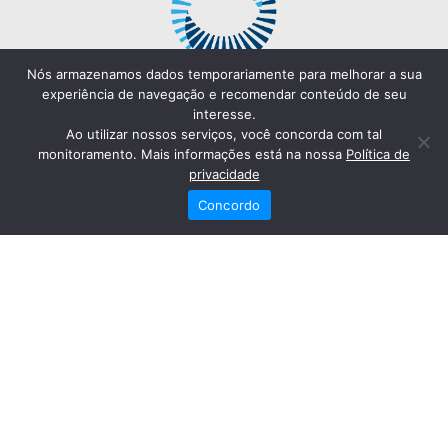
Nós armazenamos dados temporariamente para melhorar a sua
experiência de navegação e recomendar conteúdo de seu
interesse.
Ao utilizar nossos serviços, você concorda com tal
monitoramento. Mais informações está na nossa
Política de
privacidade
Concordo
Redes Sociais
Fale Conosco
(82) 2121-6868
Trabalhe Conosco
Dr. Joaquim Arquiminio Filho
Diretor Técnico