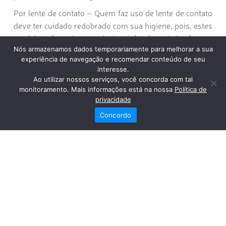
Por lente de contato
– Quem faz uso de lente de contato
deve ter cuidado redobrado com sua higiene, pois, estes
usuários são mais suscetíveis a infecções e irritações, se
Nós armazenamos dados temporariamente para melhorar a sua
manuseadas de maneira irregular.
experiência de navegação e recomendar conteúdo de seu
Quando ocorre irritação, os principais sintomas são: dor,
interesse.
Ao utilizar nossos serviços, você concorda com tal
vermelhidão, lacrimejamento ou sensibilidade à luz.
monitoramento. Mais informações está na nossa
Política de
Caso isso aconteça, suspenda o uso da lente e procure
privacidade
atendimento médico.
Concordo
Traumas por galhos de árvores e plantas
– Nesses
casos, procure socorro imediato e enquanto aguardar a
ajuda mantenha a calma. Cubra o olho atingido com uma
compressa limpa ou um lenço dobrado, mas sem apertar.
Se houver fragmentos, tente remover, mas, em caso de
dificuldade ou realizar qualquer tipo de tratamento para
não agravar a situação. O socorro deve ser realizado por
equipe médica especializada.