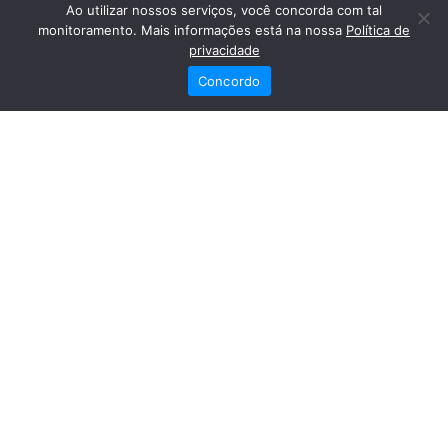
Ao utilizar nossos serviços, você concorda com tal
monitoramento. Mais informações está na nossa
Política de
privacidade
O destaque de Março/10, com a melhor adequação ao
perfil do colaborador foi:
Concordo
RODOLFO MOREIRA FÉLIX – TELEFONIA
Parabéns por mais essa conquista.