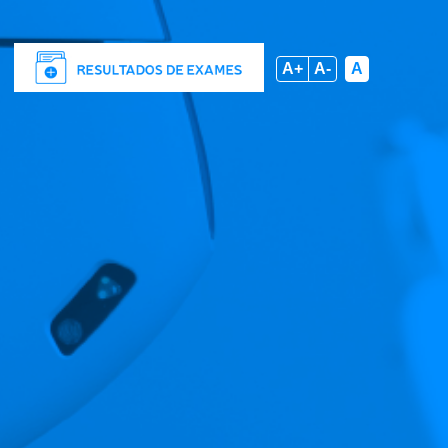
A+
A-
A