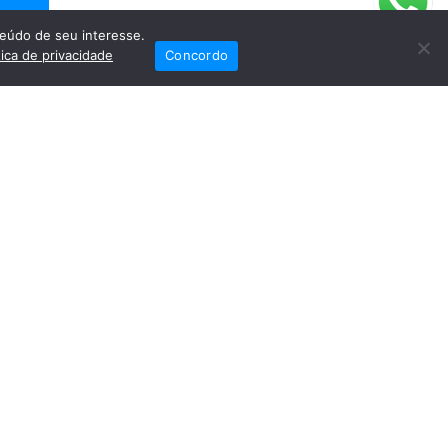
eúdo de seu interesse.
tica de privacidade
Concordo
iais
Fale Conosco
(82) 2121-6868
Trabalhe Conosco
Dr. Joaquim Arquiminio Filho
Diretor Técnico
CRM-AL 3015 RQE 3358