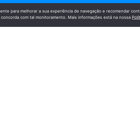
nte para melhorar a sua experiência de navegação e recomendar cont
cê concorda com tal monitoramento. Mais informações está na nossa
Polí
 O Instituto da Visão distribuiu kits natalinos para todos os
Endereço
Redes Soc
Unidade Farol
Av. Santa Rita de Cássia, 239, Farol
Maceió - Alagoas
CEP 57.051-600
Unidade Praia
Av. Dr. Antônio Gomes de Barros
(antiga Amélia Rosa), 332A,
Jatiúca