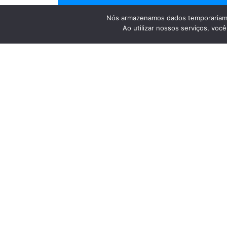
Nós armazenamos dados temporariame
Ao utilizar nossos serviços, vo
Para agradecer os resultados alcançados em 2016.
colaboradores.