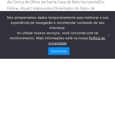
da Clínica de Olhos da Santa Casa de Belo Horizonte|Ex-
Fellow, Atual Colaborador/Orientador do Setor de
Transplantes do Hospital Oftalmológico de Sorocaba –
Nós armazenamos dados temporariamente para melhorar a sua
HOS / BOS.
experiência de navegação e recomendar conteúdo de seu
interesse.
O evento começa às 20h, no auditório do Instituto da
Ao utilizar nossos serviços, você concorda com tal
Visão
monitoramento. Mais informações está na nossa
Política de
privacidade
Concordo