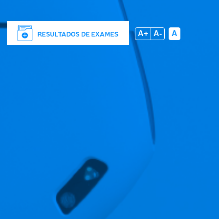
A+
A-
A