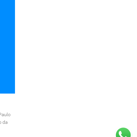
 Paulo
o da