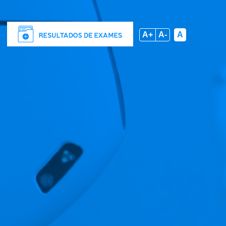
A+
A-
A