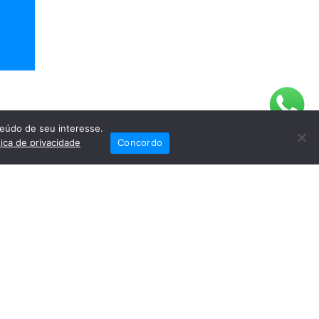
ral com
eúdo de seu interesse.
tica de privacidade
Concordo
são, no
iais
Fale Conosco