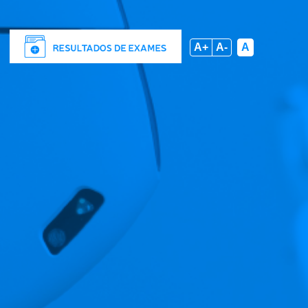
A+
A-
A