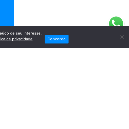
eúdo de seu interesse.
tica de privacidade
Concordo
ra
sição
a a
iais
Fale Conosco
(82) 2121-6868
Trabalhe Conosco