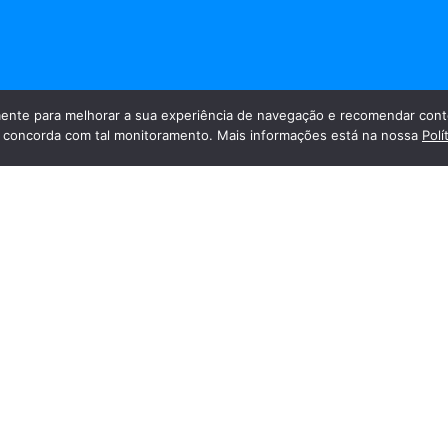
nte para melhorar a sua experiência de navegação e recomendar cont
cê concorda com tal monitoramento. Mais informações está na nossa
Polí
a Visão foi homenageado pelos artistas que participaram da VI Most
a oportunidade cedida com a exposição
Novos Olhares
. Esta expo
s artistas. O Instituto da Visão agradece a homenagem e parabeniz
Endereço
Redes Soc
Unidade Farol
Av. Santa Rita de Cássia, 239, Farol
Maceió - Alagoas
CEP 57.051-600