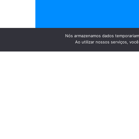
Nós armazenamos dados temporariame
Ao utilizar nossos serviços, vo
Na noite da ultima terça-feira (5), o Instituto d
Cultural. A cerimônia foi um agradecimento pel
teve como objetivo dar mais visibilidade a novo
todos que fizeram parte deste grande evento.