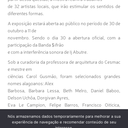
de 32 artistas locais, que irão estimular os sentidos de
diferentes formas.
A exposição estará aberta ao público no período de 30 de
outubro a 11 de
novembro. Sendo o dia 30 a abertura oficial, com a
participação da Banda $ifrão
e com a interferência sonora de Ij Abutre.
Sob a curadoria da professora de arquitetura do Cesmac
e mestre em
ciências Carol Gusmão, foram selecionados grandes
nomes alagoanos: Alex
Barbosa, Barbara Lessa, Beth Melro, Daniel Baboo,
Delson Uchôa, Dorgivan Ayres,
Eva Le Campion, Felipe Barros, Francisco Oiticica,
Gustavo Boroni, Heway
Nós armazenamos dados temporariamente para melhorar a sua
Verçosa, João Facchinetti, Joe Santos, Karla Melanias,
experiência de navegação e recomendar conteúdo de seu
Levy Paz, Lívia Maya, Marta
interesse.