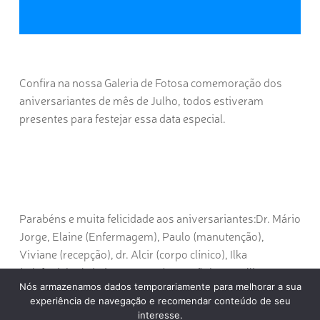
Confira na nossa Galeria de Fotosa comemoração dos
aniversariantes de mês de Julho, todos estiveram
presentes para festejar essa data especial.
Parabéns e muita felicidade aos aniversariantes:Dr. Mário
Jorge, Elaine (Enfermagem), Paulo (manutenção),
Viviane (recepção), dr. Alcir (corpo clínico), Ilka
(telefonia), Christiane Roose (recepção), Gemelli
Nós armazenamos dados temporariamente para melhorar a sua
(recepção), Dra. Maria Valéria (corpo clínico).
experiência de navegação e recomendar conteúdo de seu
interesse.