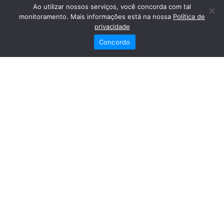
Ao utilizar nossos serviços, você concorda com tal
monitoramento. Mais informações está na nossa
Política de
privacidade
Concordo
Redes Sociais
Fale Conosco
(82) 2121-6868
Trabalhe Conosco