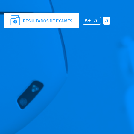
A+
A-
A