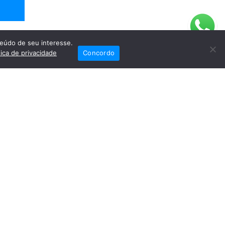
eúdo de seu interesse.
tica de privacidade
Concordo
é
Naira
iais
Fale Conosco
(82) 2121-6868
Trabalhe Conosco
Dr. Joaquim Arquiminio Filho
Diretor Técnico